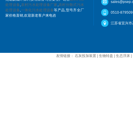
sales@psep.
处理设备
,
农村污水处理设备厂家
,
农村分散式污水
处理设备
,
一体化污水处理设备
等产品,型号齐全厂
0510-879509
家价格直销,欢迎新老客户来电咨
江苏省宜兴市
友情链接：
石灰投加装置
|
生物转盘
|
生态浮床
|