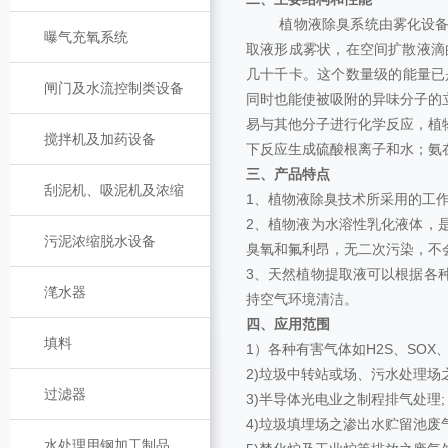
植物液除臭系统由雾化设备、
曝气充氧系统
取液形成雾状，在空间扩散液滴
几十千卡。这个数量级的能量已是
闸门及水流控制类设备
同时也能使被吸附的异味分子的
易与其他分子进行化学反应，植
搅拌机及加药设备
下反应生成硫酸根离子和水；氨
三、产品特点
刮泥机、吸泥机及浓缩
1、植物液除臭技术所采用的工
2、植物液为水溶性乳化液体，
污泥浓缩脱水设备
臭氧和氟利昂，无二次污染，不
3、天然植物提取液可以根据各
滗水器
持空气环境清洁。
四、应用范围
填料
1）各种有害气体如H2S、SOX、
2)垃圾中转站或场、污水处理场
过滤器
3)半导体光电业之制程排气处理;
4)垃圾填埋场之渗出水贮留池废
水处理用钢加工制品