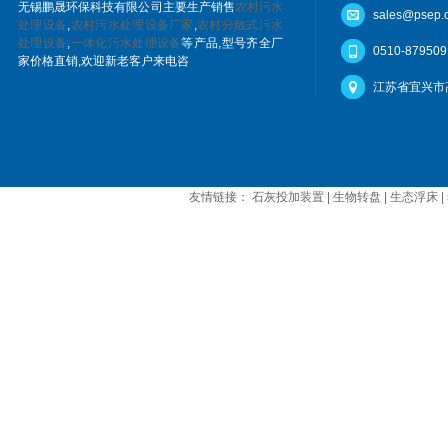
无锡鹏晟环保科技有限公司主要生产销售
农村污水
sales@psep.
处理设备
,
农村污水处理设备厂家
,
农村分散式污水
处理设备
,
一体化污水处理设备
等产品,型号齐全厂
0510-879509
家价格直销,欢迎新老客户来电咨
江苏省宜兴市
友情链接：
石灰投加装置
|
生物转盘
|
生态浮床
|